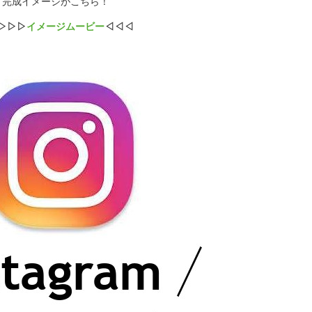
、完成イメージがこちら！
▷▷▷
イメージムービー
◁◁◁